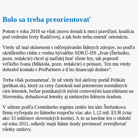
Bolo sa treba preorientovať
Potom v roku 2010 sa však znovu dostali k moci pravičiari, koalícia
pod vedením Ivety Radičovej, a tak bolo treba zmeniť orientáciu.
Vtedy už mal skúsenosti s odčerpávaním štátnych zdrojov, no podľa
okrídleného citátu z vnútra bývalého SDKÚ­‑DS „Ivan (Štefunko,
pozn. redakcie) chcel aj naďalej hrať rôzne hry, tak poprosil
veľkého Ivana (Mikloša, pozn. redakcie) o peniaze. Ten mu vtedy
dohodol kontakt s ProPartners a tí ho financujú dodnes“.
Treba však poznamenať, že už vtedy bol aktívny portál Pelikán
(pelikan.sk), ktorý za ceny častokrát nad priemerom normálnych
cien leteniek, bežne ponúkaných inými cestovnými kanceláriami na
Slovensku, dohadzoval letenky aj niektorým štátnym úradom.
V súhrne podľa Centrálneho registra zmlúv len táto Štefunkova
firma vyčerpala zo štátneho rozpočtu viac ako 1,12 mil. EUR (viac
ako 33 miliónov slovenských korún). A to sa bavíme len o období
od roku 2011, odkedy majú štátne úrady povinnosť zverejňovať
všetky zmluvy.