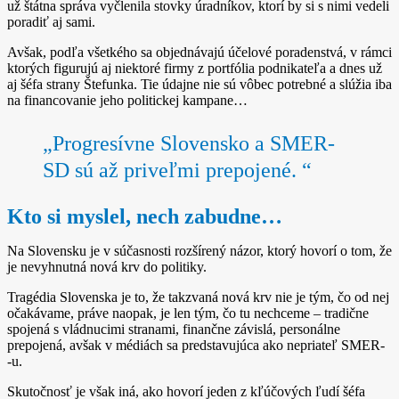
už štátna správa vyčlenila stovky úradníkov, ktorí by si s nimi vedeli
poradiť aj sami.
Avšak, podľa všetkého sa objednávajú účelové poradenstvá, v rámci
ktorých figurujú aj niektoré firmy z portfólia podnikateľa a dnes už
aj šéfa strany Štefunka. Tie údajne nie sú vôbec potrebné a slúžia iba
na financovanie jeho politickej kampane…
„Progresívne Slovensko a SMER-
SD sú až priveľmi prepojené. “
Kto si myslel, nech zabudne…
Na Slovensku je v súčasnosti rozšírený názor, ktorý hovorí o tom, že
je nevyhnutná nová krv do politiky.
Tragédia Slovenska je to, že takzvaná nová krv nie je tým, čo od nej
očakávame, práve naopak, je len tým, čo tu nechceme – tradične
spojená s vládnucimi stranami, finančne závislá, personálne
prepojená, avšak v médiách sa predstavujúca ako nepriateľ SMER­
‑u.
Skutočnosť je však iná, ako hovorí jeden z kľúčových ľudí šéfa