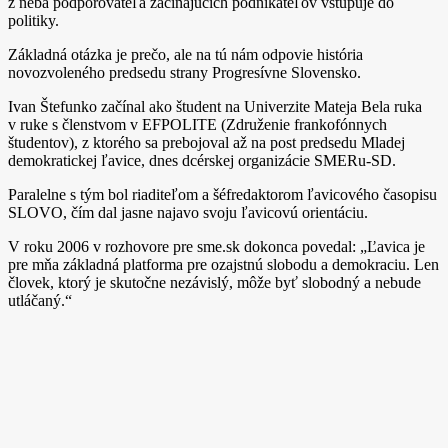
z neba podporovateľa začínajúcich podnikateľov vstupuje do
politiky.
Základná otázka je prečo, ale na tú nám odpovie história
novozvoleného predsedu strany Progresívne Slovensko.
Ivan Štefunko začínal ako študent na Univerzite Mateja Bela ruka
v ruke s členstvom v EFPOLITE (Združenie frankofónnych
študentov), z ktorého sa prebojoval až na post predsedu Mladej
demokratickej ľavice, dnes dcérskej organizácie SMERu­‑SD.
Paralelne s tým bol riaditeľom a šéfredaktorom ľavicového časopisu
SLOVO, čím dal jasne najavo svoju ľavicovú orientáciu.
V roku 2006 v rozhovore pre sme.sk dokonca povedal: „Ľavica je
pre mňa základná platforma pre ozajstnú slobodu a demokraciu. Len
človek, ktorý je skutočne nezávislý, môže byť slobodný a nebude
utláčaný.“