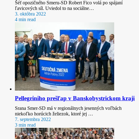
Šéf opozičného Smeru-SD Robert Fico volá po spájaní
ľavicových síl. Uviedol to na sociálne…
3. októbra 2022
4 min read
Pellegriniho prešľap v Banskobystrickom kraji
Srana Smer-SD má v regionálnych jesenných voľbách
niekoľko horúcich želiezok, ktoré jej …
7. septembra 2022
3 min read