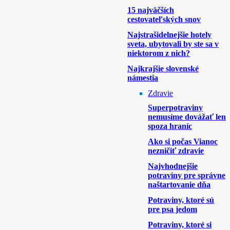
15 najväčších
cestovateľských snov
Najstrašidelnejšie hotely
sveta, ubytovali by ste sa v
niektorom z nich?
Najkrajšie slovenské
námestia
Zdravie
Superpotraviny
nemusíme dovážať len
spoza hraníc
Ako si počas Vianoc
nezničiť zdravie
Najvhodnejšie
potraviny pre správne
naštartovanie dňa
Potraviny, ktoré sú
pre psa jedom
Potraviny, ktoré si