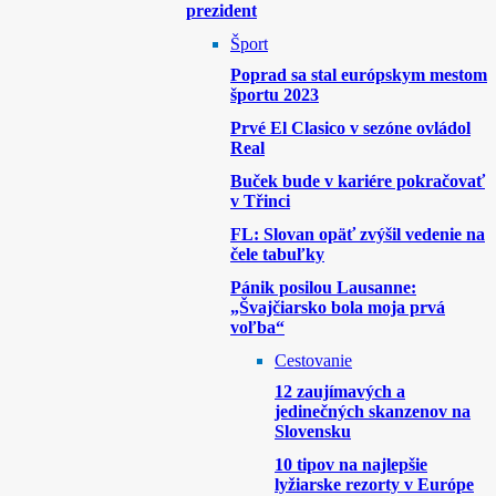
prezident
Šport
Poprad sa stal európskym mestom
športu 2023
Prvé El Clasico v sezóne ovládol
Real
Buček bude v kariére pokračovať
v Třinci
FL: Slovan opäť zvýšil vedenie na
čele tabuľky
Pánik posilou Lausanne:
„Švajčiarsko bola moja prvá
voľba“
Cestovanie
12 zaujímavých a
jedinečných skanzenov na
Slovensku
10 tipov na najlepšie
lyžiarske rezorty v Európe