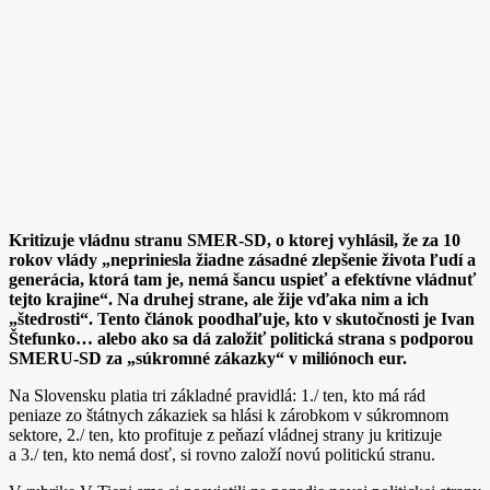
Kritizuje vládnu stranu SMER-SD, o ktorej vyhlásil, že za 10
rokov vlády „nepriniesla žiadne zásadné zlepšenie života ľudí a
generácia, ktorá tam je, nemá šancu uspieť a efektívne vládnuť
tejto krajine“. Na druhej strane, ale žije vďaka nim a ich
„štedrosti“. Tento článok poodhaľuje, kto v skutočnosti je Ivan
Štefunko… alebo ako sa dá založiť politická strana s podporou
SMERU-SD za „súkromné zákazky“ v miliónoch eur.
Na Slovensku platia tri základné pravidlá: 1./ ten, kto má rád
peniaze zo štátnych zákaziek sa hlási k zárobkom v súkromnom
sektore, 2./ ten, kto profituje z peňazí vládnej strany ju kritizuje
a 3./ ten, kto nemá dosť, si rovno založí novú politickú stranu.