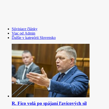
Súvisiace články
Viac od Admin
Ďalšie v kategórii Slovensko
R. Fico volá po spájaní ľavicových síl