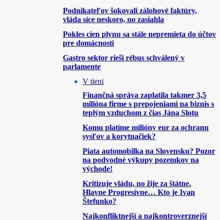
Podnikateľov šokovali zálohové faktúry,
vláda síce neskoro, no zasiahla
Pokles cien plynu sa stále nepremieta do účtov
pre domácnosti
Gastro sektor rieši rébus schválený v
parlamente
V tieni
Finančná správa zaplatila takmer 3,5
milióna firme s prepojeniami na biznis s
teplým vzduchom z čias Jána Slotu
Komu platíme milióny eur za ochranu
sysľov a korytnačiek?
Piata automobilka na Slovensku? Pozor
na podvodné výkupy pozemkov na
východe!
Kritizuje vládu, no žije za štátne.
Hlavne Progresívne… Kto je Ivan
Štefunko?
Najkonfliktnejší a najkontroverznejší