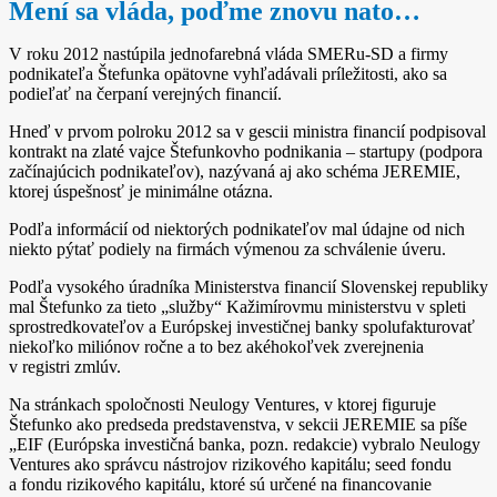
Mení sa vláda, poďme znovu nato…
V roku 2012 nastúpila jednofarebná vláda SMERu­‑SD a firmy
podnikateľa Štefunka opätovne vyhľadávali príležitosti, ako sa
podieľať na čerpaní verejných financií.
Hneď v prvom polroku 2012 sa v gescii ministra financií podpisoval
kontrakt na zlaté vajce Štefunkovho podnikania – startupy (podpora
začínajúcich podnikateľov), nazývaná aj ako schéma JEREMIE,
ktorej úspešnosť je minimálne otázna.
Podľa informácií od niektorých podnikateľov mal údajne od nich
niekto pýtať podiely na firmách výmenou za schválenie úveru.
Podľa vysokého úradníka Ministerstva financií Slovenskej republiky
mal Štefunko za tieto „služby“ Kažimírovmu ministerstvu v spleti
sprostredkovateľov a Európskej investičnej banky spolufakturovať
niekoľko miliónov ročne a to bez akéhokoľvek zverejnenia
v registri zmlúv.
Na stránkach spoločnosti Neulogy Ventures, v ktorej figuruje
Štefunko ako predseda predstavenstva, v sekcii JEREMIE sa píše
„EIF (Európska investičná banka, pozn. redakcie) vybralo Neulogy
Ventures ako správcu nástrojov rizikového kapitálu; seed fondu
a fondu rizikového kapitálu, ktoré sú určené na financovanie