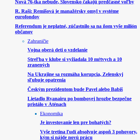
Nová 76-tka nebude, Slovensko čakajú predčasné voľby
R. Raši: Remišová je manažérsky omyl v systéme
eurofondov
Referendum je neplatné, zúčastnilo sa na ňom vyše milión
občanov
Zahraničie
Vojna oberá deti o vzdelanie
Streľba v klube si vyžiadala 10 mŕtvych a 10
zranených
Na Ukrajine sa rozmáha korupcia, Zelenskyj
sľubuje opatrenia
Českým prezidentom bude Pavel alebo Babiš
Lietadlo Ryanairu po bombovej hrozbe bezpečne
pristálo v Aténach
Ekonomika
Je investovanie len pre bohatých?
Vyše tretina ľudí absolvuje aspoň 3 pohovory,
kým si nájde novú prácu