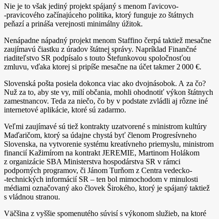
Nie je to však jediný projekt spájaný s menom ľavicovo­
‑pravicového začínajúceho politika, ktorý funguje zo štátnych
peňazí a prináša verejnosti minimálny úžitok.
Nenápadne nápadný projekt menom Staffino čerpá taktiež mesačne
zaujímavú čiastku z úradov štátnej správy. Napríklad Finančné
riaditeľstvo SR podpísalo s touto Štefunkovou spoločnosťou
zmluvu, vďaka ktorej si pripíše mesačne na účet takmer 2 000 €.
Slovenská pošta posiela dokonca viac ako dvojnásobok. A za čo?
Nuž za to, aby ste vy, milí občania, mohli ohodnotiť výkon štátnych
zamestnancov. Teda za niečo, čo by v podstate zvládli aj rôzne iné
internetové aplikácie, ktoré sú zadarmo.
Veľmi zaujímavé sú tiež kontrakty uzatvorené s ministrom kultúry
Maďaričom, ktorý sa údajne chystá byť členom Progresívneho
Slovenska, na vytvorenie systému kreatívneho priemyslu, ministrom
financií Kažimírom na kontrakt JEREMIE, Martinom Holákom
z organizácie SBA Ministerstva hospodárstva SR v rámci
podporných programov, či Jánom Turňom z Centra vedecko­
‑technických informácií SR – ten bol mimochodom v minulosti
médiami označovaný ako človek Širokého, ktorý je spájaný taktiež
s vládnou stranou.
Väčšina z vyššie spomenutého súvisí s výkonom služieb, na ktoré