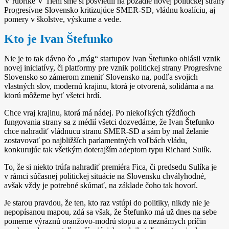
V rubrike V Tieni sme si posvietili na pozadie novej politickej strany
Progresívne Slovensko kritizujúce SMER­‑SD, vládnu koalíciu, aj
pomery v školstve, výskume a vede.
Kto je Ivan Štefunko
Nie je to tak dávno čo „mág“ startupov Ivan Štefunko ohlásil vznik
novej iniciatívy, či platformy pre vznik politickej strany Progresívne
Slovensko so zámerom zmeniť Slovensko na, podľa svojich
vlastných slov, modernú krajinu, ktorá je otvorená, solidárna a na
ktorú môžeme byť všetci hrdí.
Chce vraj krajinu, ktorá má nádej. Po niekoľkých týždňoch
fungovania strany sa z médií všetci dozvedáme, že Ivan Štefunko
chce nahradiť vládnucu stranu SMER­‑SD a sám by mal želanie
zostavovať po najbližších parlamentných voľbách vládu,
konkurujúc tak všetkým doterajším adeptom typu Richard Sulík.
To, že si niekto trúfa nahradiť premiéra Fica, či predsedu Sulíka je
v rámci súčasnej politickej situácie na Slovensku chvályhodné,
avšak vždy je potrebné skúmať, na základe čoho tak hovorí.
Je starou pravdou, že ten, kto raz vstúpi do politiky, nikdy nie je
nepopísanou mapou, zdá sa však, že Štefunko má už dnes na sebe
pomerne výraznú oranžovo­‑modrú stopu a z neznámych príčin