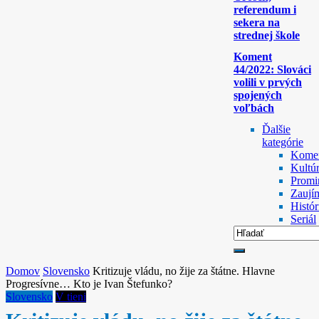
referendum i
sekera na
strednej škole
Koment
44/2022: Slováci
volili v prvých
spojených
voľbách
Ďalšie
kategórie
Komen
Kultú
Promi
Zaují
Histór
Seriál
Domov
Slovensko
Kritizuje vládu, no žije za štátne. Hlavne
Progresívne… Kto je Ivan Štefunko?
Slovensko
V tieni