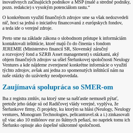
inovatívnych začínajúcich podnikov a MSP (malé a stredné podniky,
pozn. redakcie) s vysokým potenciálom rastu.“
O konkrétnom využití finančných zdrojov sme sa však nedozvedeli
nič, hoci sa jedná o iniciatívu financovanú z európskych fondov,
a teda ide o verejné zdroje.
Preto sme na základe zákona o slobodnom prístupe k informáciám
kontaktovali inštitúcie, ktoré majú čo do činenia s fondom
JEREMIE (Ministerstvo financií SR, Slovenský záručný
a rozvojový fond a SZRB Asset management) s otázkami, aký
objem finančných zdrojov sa ušiel Štefunkovej spoločnosti Neulogy
Ventures a kde nájdeme zverejnené konkrétne informácie o využití
týchto zdrojov, avšak ani jedna zo spomenutých inštitúcií nám na
naše otázky do uzávierky neodpovedala.
Zaujímavá spolupráca so SMER­‑om
Iba z registra zmlúv, na ktorý sme sa našťastie nemuseli pýtať,
pretože jeho údaje sú od Radičovej vlády verejné, vyplýva, že
Štefunkove firmy, či projekty, ku ktorým sa hlási (Neulogy, Neulogy
ventures, Monogram Technologies, pelicantravel.sk a i.) zinkasovali
už viac ako 10 miliónov eur zo štátnych peňazí, no napriek tomu ich
Štefunko opisuje ako úspešné súkromné spoločnosti.