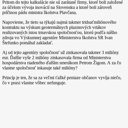
Pritom do tejto kalkulácie nie sú zarátané firmy, ktoré boli založené
za účelom vývoja inovácií na Slovensku a ktoré boli zároveň
príčinou pádu ministra školstva Plavčana.
Napovieme, že tieto sa týkajú najmä takmer tridsaťmiliónového
kontraktu na výskum geotermálnych plazmových vrtákov
realizovaných istou trnavskou spoločnosťou, ktorú podľa nášho
zdroja vo Výskumnej agentúre Ministerstva školstva SR Ivan
Štefunko pomáhal zakladať.
Aj od tejto agentúry spoločnosť už zinkasovala takmer 3 milióny
eur. Ďalšie vyše 2 milióny zinkasovala firma od Ministerstva
hospodárstva riadeného ďalším smerákom Petrom Žigom. A za čo
vlastne spoločnosť inkasuje také milióny?
Princíp je ten, že sa za veľmi ťažké peniaze občanov vyvíja niečo,
čo v praxi vlastne vôbec nefunguje.