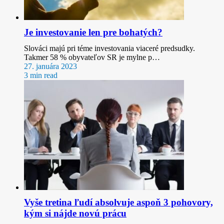
Je investovanie len pre bohatých?
Slováci majú pri téme investovania viaceré predsudky.
Takmer 58 % obyvateľov SR je mylne p…
27. januára 2023
3 min read
Vyše tretina ľudí absolvuje aspoň 3 pohovory,
kým si nájde novú prácu