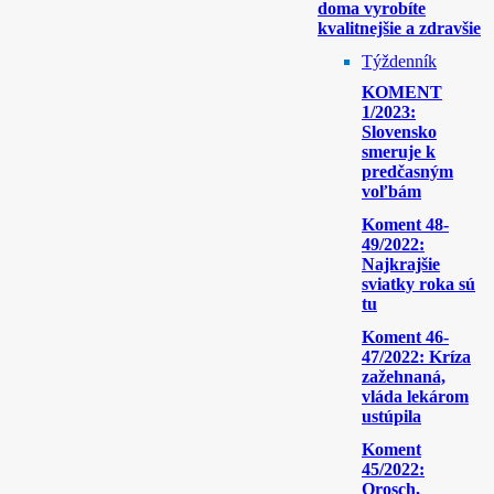
doma vyrobíte
kvalitnejšie a zdravšie
Týždenník
KOMENT
1/2023:
Slovensko
smeruje k
predčasným
voľbám
Koment 48-
49/2022:
Najkrajšie
sviatky roka sú
tu
Koment 46-
47/2022: Kríza
zažehnaná,
vláda lekárom
ustúpila
Koment
45/2022:
Orosch,