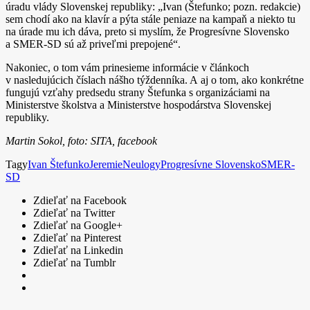
úradu vlády Slovenskej republiky: „Ivan (Štefunko; pozn. redakcie)
sem chodí ako na klavír a pýta stále peniaze na kampaň a niekto tu
na úrade mu ich dáva, preto si myslím, že Progresívne Slovensko
a SMER­‑SD sú až priveľmi prepojené“.
Nakoniec, o tom vám prinesieme informácie v článkoch
v nasledujúcich číslach nášho týždenníka. A aj o tom, ako konkrétne
fungujú vzťahy predsedu strany Štefunka s organizáciami na
Ministerstve školstva a Ministerstve hospodárstva Slovenskej
republiky.
Martin Sokol, foto: SITA, facebook
Tagy
Ivan Štefunko
Jeremie
Neulogy
Progresívne Slovensko
SMER-
SD
Zdieľať na Facebook
Zdieľať na Twitter
Zdieľať na Google+
Zdieľať na Pinterest
Zdieľať na Linkedin
Zdieľať na Tumblr