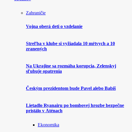
Zahraničie
Vojna oberá deti o vzdelanie
Streľba v klube si vyžiadala 10 mŕtvych a 10
zranených
Na Ukrajine sa rozmáha korupcia, Zelenskyj
sľubuje opatrenia
Českým prezidentom bude Pavel alebo Babiš
Lietadlo Ryanairu po bombovej hrozbe bezpečne
pristálo v Aténach
Ekonomika