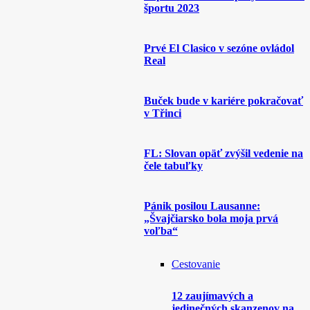
športu 2023
Prvé El Clasico v sezóne ovládol
Real
Buček bude v kariére pokračovať
v Třinci
FL: Slovan opäť zvýšil vedenie na
čele tabuľky
Pánik posilou Lausanne:
„Švajčiarsko bola moja prvá
voľba“
Cestovanie
12 zaujímavých a
jedinečných skanzenov na