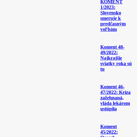
KOMENT
1/2023:
Slovensko
smeruje k
predčasným
voľbám
Koment 48-
49/2022:
Najkrajšie
sviatky roka sú
tu
Koment 46-
47/2022: Kríza
zažehnaná,
vláda lekárom
ustúpila
Koment
45/2022: