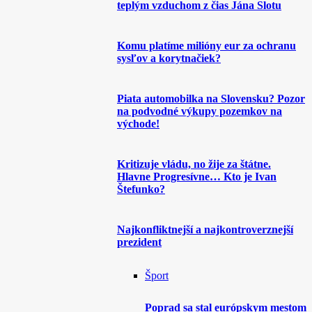
teplým vzduchom z čias Jána Slotu
Komu platíme milióny eur za ochranu
sysľov a korytnačiek?
Piata automobilka na Slovensku? Pozor
na podvodné výkupy pozemkov na
východe!
Kritizuje vládu, no žije za štátne.
Hlavne Progresívne… Kto je Ivan
Štefunko?
Najkonfliktnejší a najkontroverznejší
prezident
Šport
Poprad sa stal európskym mestom