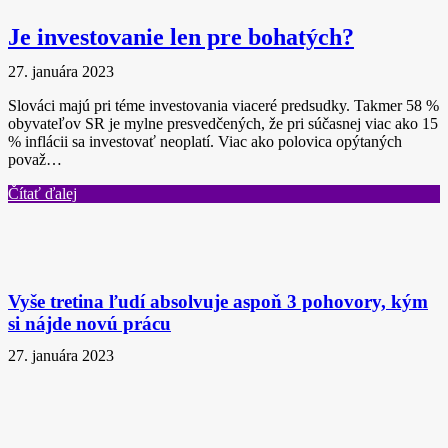
Je investovanie len pre bohatých?
27. januára 2023
Slováci majú pri téme investovania viaceré predsudky. Takmer 58 %
obyvateľov SR je mylne presvedčených, že pri súčasnej viac ako 15
% inflácii sa investovať neoplatí. Viac ako polovica opýtaných
považ…
Čítať ďalej
Vyše tretina ľudí absolvuje aspoň 3 pohovory, kým
si nájde novú prácu
27. januára 2023