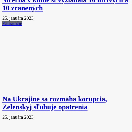
Streľba v klube si vyžiadala 10 mŕtvych a
10 zranených
25. januára 2023
Zahraničie
Na Ukrajine sa rozmáha korupcia,
Zelenskyj sľubuje opatrenia
25. januára 2023