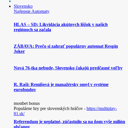
Slovensko
Najlepsie Automaty
HLAS – SD: Likvidácia akútnych lôžok v našich
regiónoch sa začala
ZÁBAVA: Prečo si zahrať populárny automat Respin
Joker
Nová 76-tka nebude, Slovensko čakajú predčasné voľby
R. Raši: Remišová je manažérsky omyl v systéme
eurofondov
mostbet bonus
Populárne hry pre slovenských hráčov -
https://multiplay-
81.sk/
Referendum je neplatné, zúčastnilo sa na ňom vyše milión
občanov