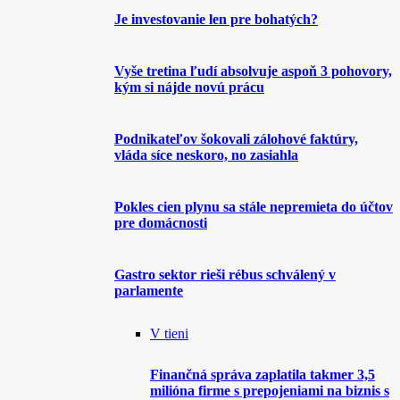
Je investovanie len pre bohatých?
Vyše tretina ľudí absolvuje aspoň 3 pohovory,
kým si nájde novú prácu
Podnikateľov šokovali zálohové faktúry,
vláda síce neskoro, no zasiahla
Pokles cien plynu sa stále nepremieta do účtov
pre domácnosti
Gastro sektor rieši rébus schválený v
parlamente
V tieni
Finančná správa zaplatila takmer 3,5
milióna firme s prepojeniami na biznis s