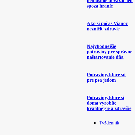
nemusíme dovážať len
spoza hraníc
Ako si počas Vianoc
nezničiť zdravie
Najvhodnejšie
potraviny pre správne
naštartovanie dňa
Potraviny, ktoré sú
pre psa jedom
Potraviny, ktoré si
doma vyrobíte
kvalitnejšie a zdravšie
Týždenník