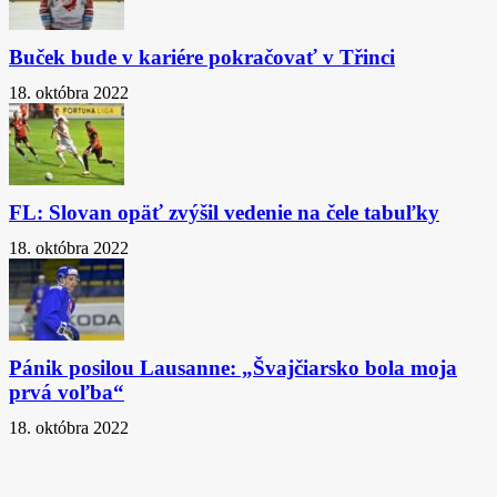
Buček bude v kariére pokračovať v Třinci
18. októbra 2022
FL: Slovan opäť zvýšil vedenie na čele tabuľky
18. októbra 2022
Pánik posilou Lausanne: „Švajčiarsko bola moja
prvá voľba“
18. októbra 2022