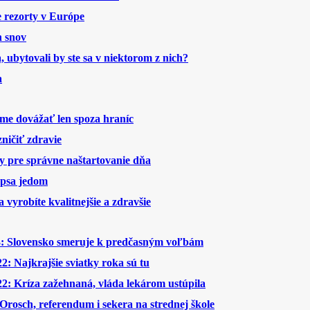
ke rezorty v Európe
h snov
a, ubytovali by ste sa v niektorom z nich?
a
me dovážať len spoza hraníc
ničiť zdravie
y pre správne naštartovanie dňa
 psa jedom
 vyrobíte kvalitnejšie a zdravšie
Slovensko smeruje k predčasným voľbám
: Najkrajšie sviatky roka sú tu
2: Kríza zažehnaná, vláda lekárom ustúpila
rosch, referendum i sekera na strednej škole