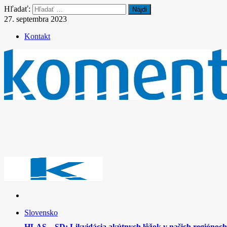
Hľadať:
27. septembra 2023
Kontakt
Slovensko
HLAS – SD: Likvidácia akútnych lôžok v našich regiónoch 