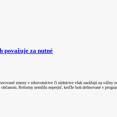
h považuje za nutné
ripravované zmeny v zdravotníctve či súdnictve však narážajú na vážn
 občanom. Reformy nemôžu neprejsť, keďže boli definované v progra