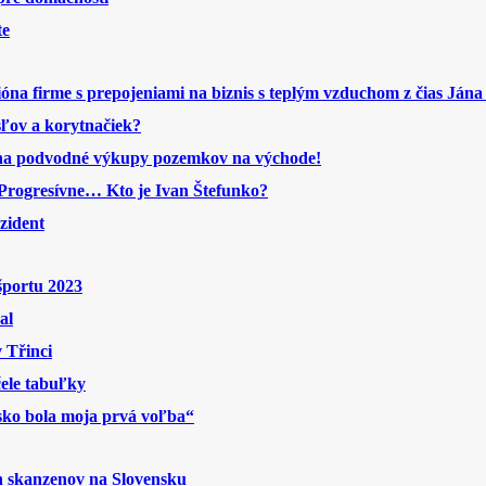
te
ióna firme s prepojeniami na biznis s teplým vzduchom z čias Jána
sľov a korytnačiek?
 na podvodné výkupy pozemkov na východe!
ne Progresívne… Kto je Ivan Štefunko?
ezident
športu 2023
al
 Třinci
čele tabuľky
sko bola moja prvá voľba“
h skanzenov na Slovensku