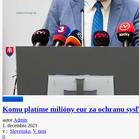
Slovensko
Komu platíme milióny eur za ochranu sysľ
autor
Admin
1. decembra 2021
v :
Slovensko
,
V tieni
0