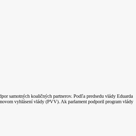
y odpor samotných koaličných partnerov. Podľa predsedu vlády Eduarda
movom vyhlásení vlády (PVV). Ak parlament podporil program vlády