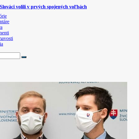
lováci volili v prvých spojených voľbách
órie
táre
ra
nenti
mavosti
ia