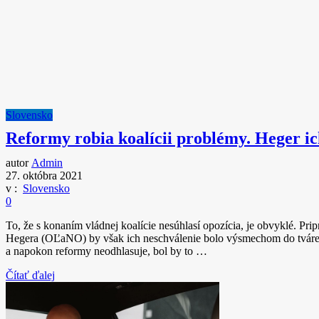
Slovensko
Reformy robia koalícii problémy. Heger ic
autor
Admin
27. októbra 2021
v :
Slovensko
0
To, že s konaním vládnej koalície nesúhlasí opozícia, je obvyklé. P
Hegera (OĽaNO) by však ich neschválenie bolo výsmechom do tváre
a napokon reformy neodhlasuje, bol by to …
Čítať ďalej