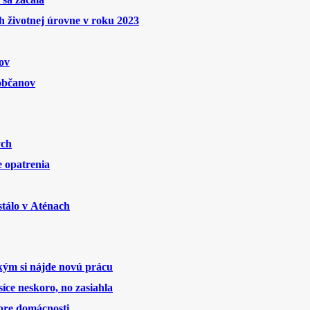
 životnej úrovne v roku 2023
ov
 občanov
ých
 opatrenia
stálo v Aténach
 kým si nájde novú prácu
íce neskoro, no zasiahla
 pre domácnosti