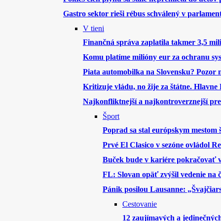
Gastro sektor rieši rébus schválený v parlamen
V tieni
Finančná správa zaplatila takmer 3,5 mil
Komu platíme milióny eur za ochranu sy
Piata automobilka na Slovensku? Pozor
Kritizuje vládu, no žije za štátne. Hlav
Najkonfliktnejší a najkontroverznejší pr
Šport
Poprad sa stal európskym mestom 
Prvé El Clasico v sezóne ovládol Re
Buček bude v kariére pokračovať v
FL: Slovan opäť zvýšil vedenie na 
Pánik posilou Lausanne: „Švajčiar
Cestovanie
12 zaujímavých a jedinečnýc