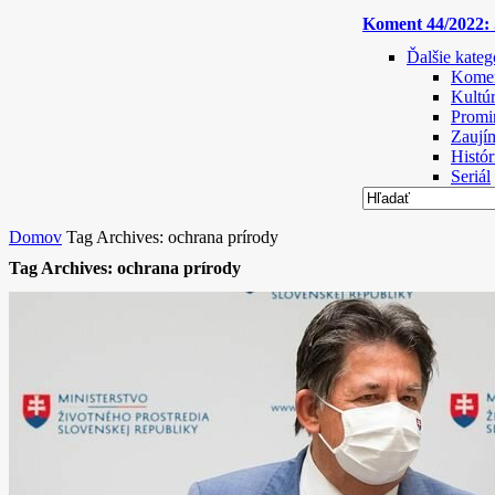
Koment 44/2022: S
Ďalšie kateg
Komen
Kultú
Promi
Zaují
Histór
Seriál
Domov
Tag Archives: ochrana prírody
Tag Archives: ochrana prírody