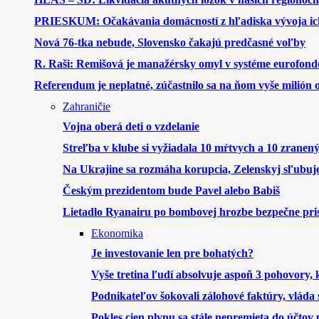
PRIESKUM: Očakávania domácností z hľadiska vývoja ich
Nová 76-tka nebude, Slovensko čakajú predčasné voľby
R. Raši: Remišová je manažérsky omyl v systéme eurofond
Referendum je neplatné, zúčastnilo sa na ňom vyše milión
Zahraničie
Vojna oberá deti o vzdelanie
Streľba v klube si vyžiadala 10 mŕtvych a 10 zranen
Na Ukrajine sa rozmáha korupcia, Zelenskyj sľubuje
Českým prezidentom bude Pavel alebo Babiš
Lietadlo Ryanairu po bombovej hrozbe bezpečne pri
Ekonomika
Je investovanie len pre bohatých?
Vyše tretina ľudí absolvuje aspoň 3 pohovory,
Podnikateľov šokovali zálohové faktúry, vláda s
Pokles cien plynu sa stále nepremieta do účtov