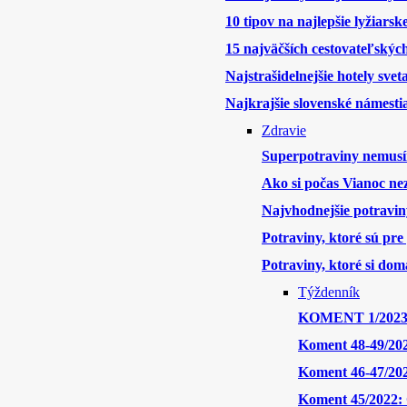
10 tipov na najlepšie lyžiars
15 najväčších cestovateľskýc
Najstrašidelnejšie hotely svet
Najkrajšie slovenské námesti
Zdravie
Superpotraviny nemusí
Ako si počas Vianoc nez
Najvhodnejšie potravin
Potraviny, ktoré sú pre
Potraviny, ktoré si doma
Týždenník
KOMENT 1/2023: 
Koment 48-49/2022
Koment 46-47/202
Koment 45/2022: O