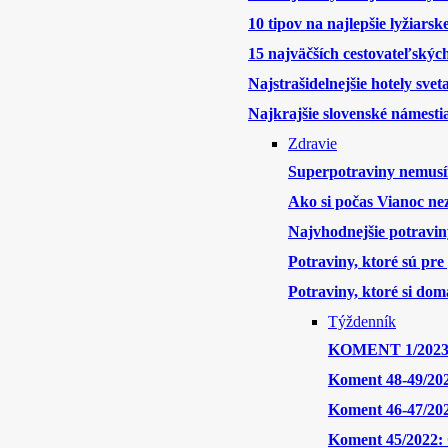
10 tipov na najlepšie lyžiars
15 najväčších cestovateľskýc
Najstrašidelnejšie hotely svet
Najkrajšie slovenské námesti
Zdravie
Superpotraviny nemusí
Ako si počas Vianoc nez
Najvhodnejšie potravin
Potraviny, ktoré sú pre
Potraviny, ktoré si doma
Týždenník
KOMENT 1/2023: 
Koment 48-49/2022
Koment 46-47/202
Koment 45/2022: O