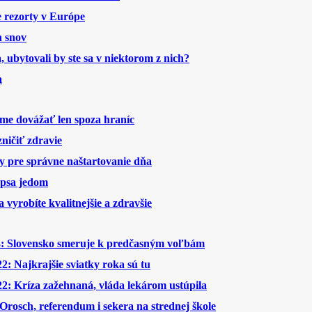
ke rezorty v Európe
h snov
a, ubytovali by ste sa v niektorom z nich?
a
me dovážať len spoza hraníc
ničiť zdravie
y pre správne naštartovanie dňa
 psa jedom
 vyrobíte kvalitnejšie a zdravšie
Slovensko smeruje k predčasným voľbám
: Najkrajšie sviatky roka sú tu
2: Kríza zažehnaná, vláda lekárom ustúpila
rosch, referendum i sekera na strednej škole