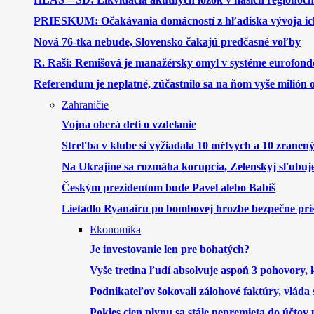
PRIESKUM: Očakávania domácností z hľadiska vývoja ich
Nová 76-tka nebude, Slovensko čakajú predčasné voľby
R. Raši: Remišová je manažérsky omyl v systéme eurofond
Referendum je neplatné, zúčastnilo sa na ňom vyše milión
Zahraničie
Vojna oberá deti o vzdelanie
Streľba v klube si vyžiadala 10 mŕtvych a 10 zranen
Na Ukrajine sa rozmáha korupcia, Zelenskyj sľubuje
Českým prezidentom bude Pavel alebo Babiš
Lietadlo Ryanairu po bombovej hrozbe bezpečne pri
Ekonomika
Je investovanie len pre bohatých?
Vyše tretina ľudí absolvuje aspoň 3 pohovory,
Podnikateľov šokovali zálohové faktúry, vláda s
Pokles cien plynu sa stále nepremieta do účtov