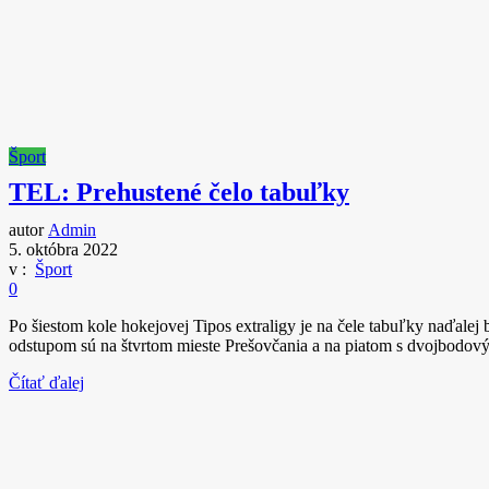
Šport
TEL: Prehustené čelo tabuľky
autor
Admin
5. októbra 2022
v :
Šport
0
Po šiestom kole hokejovej Tipos extraligy je na čele tabuľky naďale
odstupom sú na štvrtom mieste Prešovčania a na piatom s dvojbodovým P
Čítať ďalej