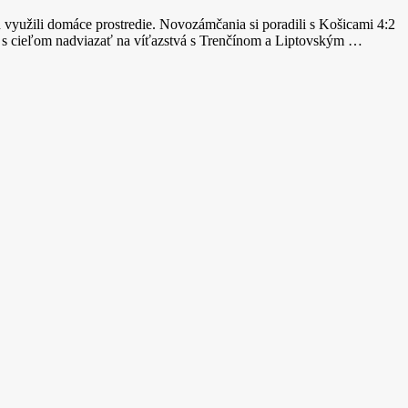
 využili domáce prostredie. Novozámčania si poradili s Košicami 4:2
 s cieľom nadviazať na víťazstvá s Trenčínom a Liptovským …