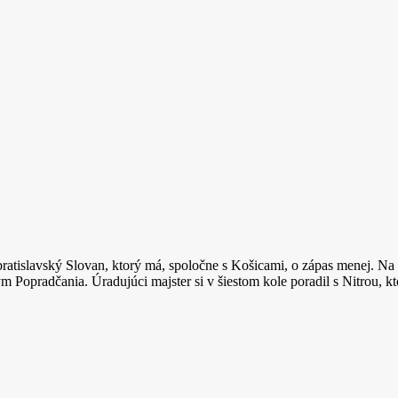
j bratislavský Slovan, ktorý má, spoločne s Košicami, o zápas menej.
opradčania. Úradujúci majster si v šiestom kole poradil s Nitrou, ktor