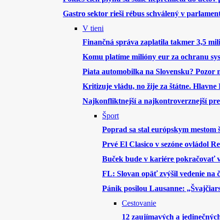
Gastro sektor rieši rébus schválený v parlamen
V tieni
Finančná správa zaplatila takmer 3,5 mil
Komu platíme milióny eur za ochranu sy
Piata automobilka na Slovensku? Pozor
Kritizuje vládu, no žije za štátne. Hlav
Najkonfliktnejší a najkontroverznejší pr
Šport
Poprad sa stal európskym mestom 
Prvé El Clasico v sezóne ovládol Re
Buček bude v kariére pokračovať v
FL: Slovan opäť zvýšil vedenie na 
Pánik posilou Lausanne: „Švajčiar
Cestovanie
12 zaujímavých a jedinečnýc