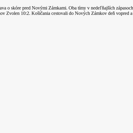
tislava o skóre pred Novými Zámkami. Oba tímy v nedeľňajších zápasoch
mov Zvolen 10:2. Košičania cestovali do Nových Zámkov deň vopred a