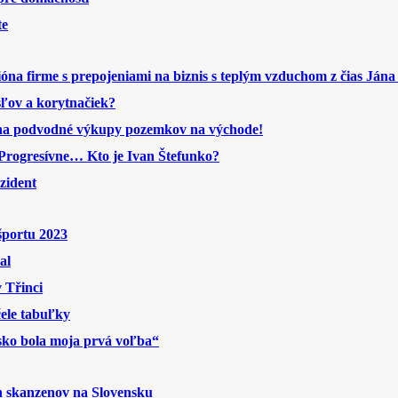
te
ióna firme s prepojeniami na biznis s teplým vzduchom z čias Jána
sľov a korytnačiek?
 na podvodné výkupy pozemkov na východe!
ne Progresívne… Kto je Ivan Štefunko?
ezident
športu 2023
al
 Třinci
čele tabuľky
sko bola moja prvá voľba“
h skanzenov na Slovensku