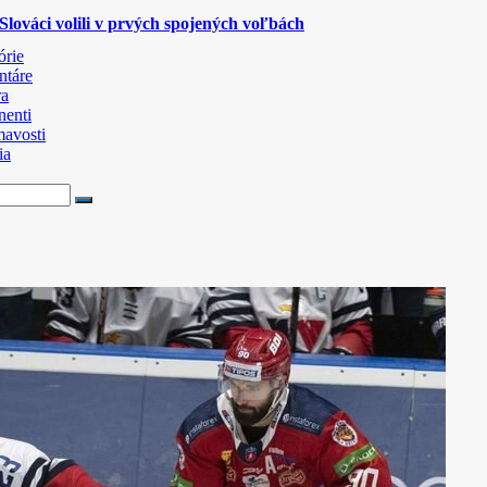
lováci volili v prvých spojených voľbách
órie
táre
ra
nenti
mavosti
ia