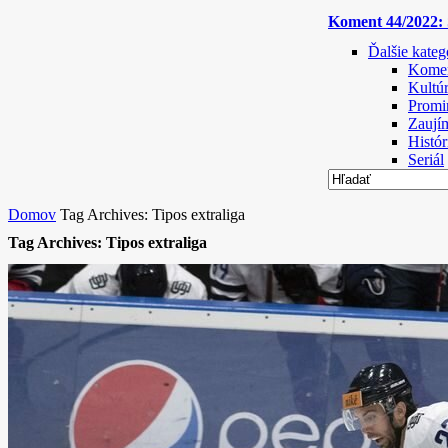
Koment 44/2022: S
Ďalšie kateg
Komen
Kultú
Promi
Zaují
Histór
Seriál
Domov
Tag Archives: Tipos extraliga
Tag Archives: Tipos extraliga