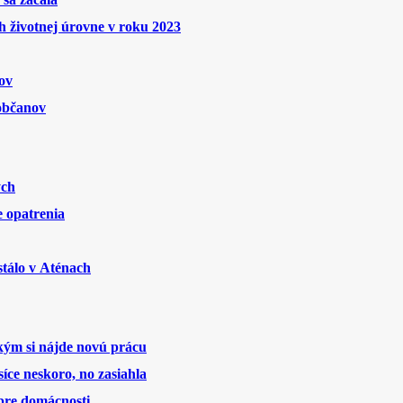
 životnej úrovne v roku 2023
ov
 občanov
ých
 opatrenia
stálo v Aténach
 kým si nájde novú prácu
íce neskoro, no zasiahla
 pre domácnosti