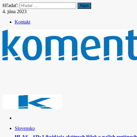
Hľadať:
4. júna 2023
Kontakt
Slovensko
HLAS – SD: Likvidácia akútnych lôžok v našich regiónoch 