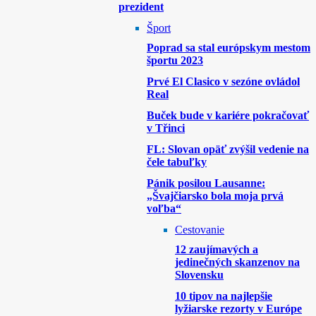
prezident
Šport
Poprad sa stal európskym mestom
športu 2023
Prvé El Clasico v sezóne ovládol
Real
Buček bude v kariére pokračovať
v Třinci
FL: Slovan opäť zvýšil vedenie na
čele tabuľky
Pánik posilou Lausanne:
„Švajčiarsko bola moja prvá
voľba“
Cestovanie
12 zaujímavých a
jedinečných skanzenov na
Slovensku
10 tipov na najlepšie
lyžiarske rezorty v Európe