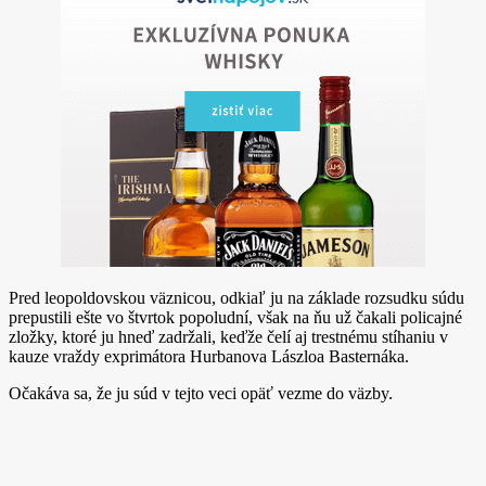
Pred leopoldovskou väznicou, odkiaľ ju na základe rozsudku súdu
prepustili ešte vo štvrtok popoludní, však na ňu už čakali policajné
zložky, ktoré ju hneď zadržali, keďže čelí aj trestnému stíhaniu v
kauze vraždy exprimátora Hurbanova Lászloa Basternáka.
Očakáva sa, že ju súd v tejto veci opäť vezme do väzby.