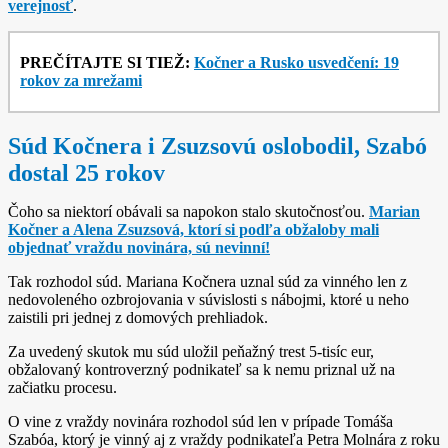
verejnosť
.
PREČÍTAJTE SI TIEŽ:
Kočner a Rusko usvedčení: 19
rokov za mrežami
Súd Kočnera i Zsuzsovú oslobodil, Szabó
dostal 25 rokov
Čoho sa niektorí obávali sa napokon stalo skutočnosťou.
Marian
Kočner a Alena Zsuzsová, ktorí si podľa obžaloby mali
objednať vraždu novinára, sú nevinní!
Tak rozhodol súd. Mariana Kočnera uznal súd za vinného len z
nedovoleného ozbrojovania v súvislosti s nábojmi, ktoré u neho
zaistili pri jednej z domových prehliadok.
Za uvedený skutok mu súd uložil peňažný trest 5-tisíc eur,
obžalovaný kontroverzný podnikateľ sa k nemu priznal už na
začiatku procesu.
O vine z vraždy novinára rozhodol súd len v prípade Tomáša
Szabóa, ktorý je vinný aj z vraždy podnikateľa Petra Molnára z roku