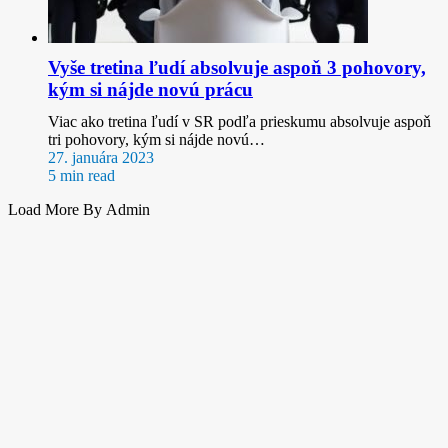
Vyše tretina ľudí absolvuje aspoň 3 pohovory,
kým si nájde novú prácu
Viac ako tretina ľudí v SR podľa prieskumu absolvuje aspoň
tri pohovory, kým si nájde novú…
27. januára 2023
5 min read
Load More By Admin