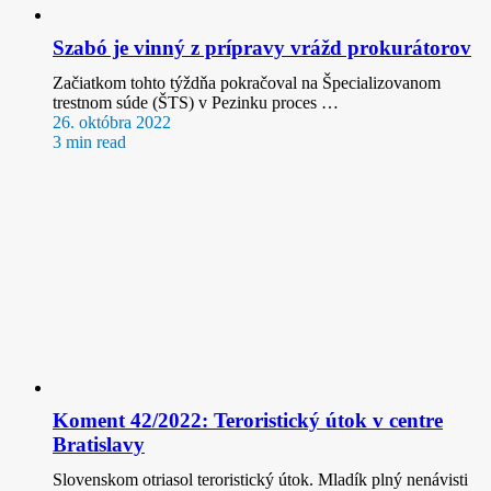
Szabó je vinný z prípravy vrážd prokurátorov
Začiatkom tohto týždňa pokračoval na Špecializovanom
trestnom súde (ŠTS) v Pezinku proces …
26. októbra 2022
3 min read
Koment 42/2022: Teroristický útok v centre
Bratislavy
Slovenskom otriasol teroristický útok. Mladík plný nenávisti