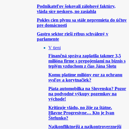
Podnikateľov šokovali zálohové faktúry,
vláda síce neskoro, no zasiahla
Pokles cien plynu sa stále nepremieta do účtov
pre domácnosti
Gastro sektor rieši rébus schválený v
parlamente
V tieni
Finančná správa zaplatila takmer 3,5
milióna firme s prepojeniami na biznis s
teplým vzduchom z čias Jána Slotu
Komu platíme milióny eur za ochranu
sysľov a korytnačiek?
Piata automobilka na Slovensku? Pozor
na podvodné výkupy pozemkov na
východe!
Kritizuje vládu, no žije za štátne.
Hlavne Progresívne… Kto je Ivan
Štefunko?
Najkonfliktnejší a najkontroverznejší