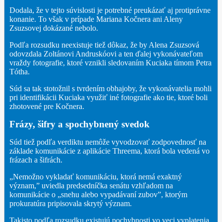
Dodala, že v tejto súvislosti je potrebné preukázať aj protiprávne
konanie. To však v prípade Mariana Kočnera ani Aleny
Zsuzsovej dokázané nebolo.
Podľa rozsudku neexistuje tiež dôkaz, že by Alena Zsuzsová
odovzdala Zoltánovi Andruskóovi a ten ďalej vykonávateľom
vraždy fotografie, ktoré vznikli sledovaním Kuciaka tímom Petra
Tótha.
Súd sa tak stotožnil s tvrdením obhajoby, že vykonávatelia mohli
pri identifikácii Kuciaka využiť iné fotografie ako tie, ktoré boli
zhotovené pre Kočnera.
Frázy, šifry a spochybnený svedok
Súd tiež podľa verdiktu nemôže vyvodzovať zodpovednosť na
základe komunikácie z aplikácie Threema, ktorá bola vedená vo
frázach a šifrách.
„Nemožno vykladať komunikáciu, ktorá nemá exaktný
význam,” uviedla predsedníčka senátu vzhľadom na
komunikácie o „snehu alebo vypadávaní zubov”, ktorým
prokuratúra pripisovala skrytý význam.
Takisto podľa rozsudku existujú pochybnosti vo veci vyplatenia