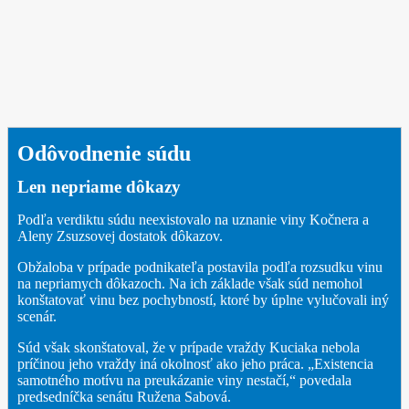
Odôvodnenie súdu
Len nepriame dôkazy
Podľa verdiktu súdu neexistovalo na uznanie viny Kočnera a
Aleny Zsuzsovej dostatok dôkazov.
Obžaloba v prípade podnikateľa postavila podľa rozsudku vinu
na nepriamych dôkazoch. Na ich základe však súd nemohol
konštatovať vinu bez pochybností, ktoré by úplne vylučovali iný
scenár.
Súd však skonštatoval, že v prípade vraždy Kuciaka nebola
príčinou jeho vraždy iná okolnosť ako jeho práca. „Existencia
samotného motívu na preukázanie viny nestačí,“ povedala
predsedníčka senátu Ružena Sabová.