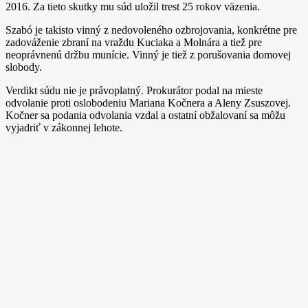
2016. Za tieto skutky mu súd uložil trest 25 rokov väzenia.
Szabó je takisto vinný z nedovoleného ozbrojovania, konkrétne pre
zadováženie zbraní na vraždu Kuciaka a Molnára a tiež pre
neoprávnenú držbu munície. Vinný je tiež z porušovania domovej
slobody.
Verdikt súdu nie je právoplatný. Prokurátor podal na mieste
odvolanie proti oslobodeniu Mariana Kočnera a Aleny Zsuszovej.
Kočner sa podania odvolania vzdal a ostatní obžalovaní sa môžu
vyjadriť v zákonnej lehote.