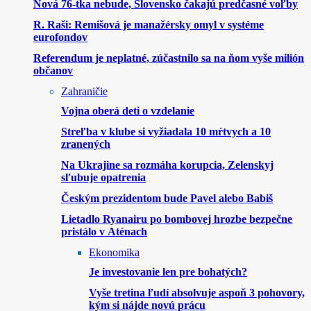
Nová 76-tka nebude, Slovensko čakajú predčasné voľby
R. Raši: Remišová je manažérsky omyl v systéme
eurofondov
Referendum je neplatné, zúčastnilo sa na ňom vyše milión
občanov
Zahraničie
Vojna oberá deti o vzdelanie
Streľba v klube si vyžiadala 10 mŕtvych a 10
zranených
Na Ukrajine sa rozmáha korupcia, Zelenskyj
sľubuje opatrenia
Českým prezidentom bude Pavel alebo Babiš
Lietadlo Ryanairu po bombovej hrozbe bezpečne
pristálo v Aténach
Ekonomika
Je investovanie len pre bohatých?
Vyše tretina ľudí absolvuje aspoň 3 pohovory,
kým si nájde novú prácu