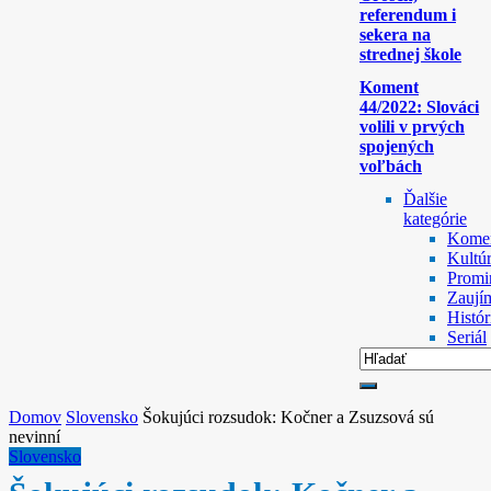
referendum i
sekera na
strednej škole
Koment
44/2022: Slováci
volili v prvých
spojených
voľbách
Ďalšie
kategórie
Komen
Kultú
Promi
Zaují
Histór
Seriál
Domov
Slovensko
Šokujúci rozsudok: Kočner a Zsuzsová sú
nevinní
Slovensko