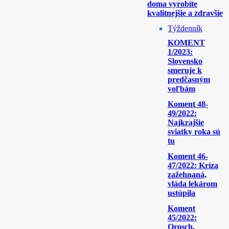
doma vyrobíte
kvalitnejšie a zdravšie
Týždenník
KOMENT
1/2023:
Slovensko
smeruje k
predčasným
voľbám
Koment 48-
49/2022:
Najkrajšie
sviatky roka sú
tu
Koment 46-
47/2022: Kríza
zažehnaná,
vláda lekárom
ustúpila
Koment
45/2022:
Orosch,