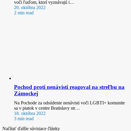
voči ľuďom, ktorí vyznávajú i…
20. októbra 2022
2 min read
Pochod proti nenávisti reagoval na streľbu na
Zámockej
Na Pochode za odsúdenie nenávisti voči LGBTI+ komunite
sa v piatok v centre Bratislavy str…
18. októbra 2022
3 min read
Načítať ďalšie súvisiace články