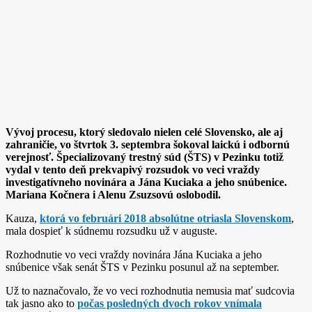
Vývoj procesu, ktorý sledovalo nielen celé Slovensko, ale aj
zahraničie, vo štvrtok 3. septembra šokoval laickú i odbornú
verejnosť. Špecializovaný trestný súd (ŠTS) v Pezinku totiž
vydal v tento deň prekvapivý rozsudok vo veci vraždy
investigatívneho novinára a Jána Kuciaka a jeho snúbenice.
Mariana Kočnera i Alenu Zsuzsovú oslobodil.
Kauza,
ktorá vo februári 2018 absolútne otriasla Slovenskom
,
mala dospieť k súdnemu rozsudku už v auguste.
Rozhodnutie vo veci vraždy novinára Jána Kuciaka a jeho
snúbenice však senát ŠTS v Pezinku posunul až na september.
Už to naznačovalo, že vo veci rozhodnutia nemusia mať sudcovia
tak jasno ako to
počas posledných dvoch rokov vnímala