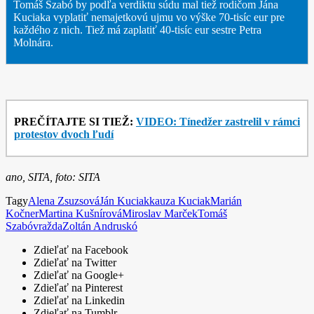
Tomáš Szabó by podľa verdiktu súdu mal tiež rodičom Jána
Kuciaka vyplatiť nemajetkovú ujmu vo výške 70-tisíc eur pre
každého z nich. Tiež má zaplatiť 40-tisíc eur sestre Petra
Molnára.
PREČÍTAJTE SI TIEŽ:
VIDEO: Tínedžer zastrelil v rámci
protestov dvoch ľudí
ano, SITA, foto: SITA
Tagy
Alena Zsuzsová
Ján Kuciak
kauza Kuciak
Marián
Kočner
Martina Kušnírová
Miroslav Marček
Tomáš
Szabó
vražda
Zoltán Andruskó
Zdieľať na Facebook
Zdieľať na Twitter
Zdieľať na Google+
Zdieľať na Pinterest
Zdieľať na Linkedin
Zdieľať na Tumblr