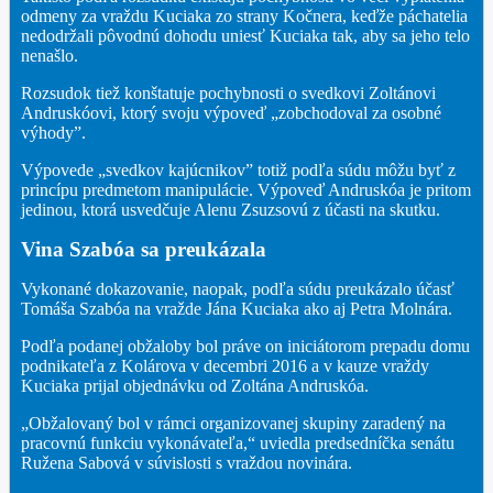
odmeny za vraždu Kuciaka zo strany Kočnera, keďže páchatelia
nedodržali pôvodnú dohodu uniesť Kuciaka tak, aby sa jeho telo
nenašlo.
Rozsudok tiež konštatuje pochybnosti o svedkovi Zoltánovi
Andruskóovi, ktorý svoju výpoveď „zobchodoval za osobné
výhody”.
Výpovede „svedkov kajúcnikov” totiž podľa súdu môžu byť z
princípu predmetom manipulácie. Výpoveď Andruskóa je pritom
jedinou, ktorá usvedčuje Alenu Zsuzsovú z účasti na skutku.
Vina Szabóa sa preukázala
Vykonané dokazovanie, naopak, podľa súdu preukázalo účasť
Tomáša Szabóa na vražde Jána Kuciaka ako aj Petra Molnára.
Podľa podanej obžaloby bol práve on iniciátorom prepadu domu
podnikateľa z Kolárova v decembri 2016 a v kauze vraždy
Kuciaka prijal objednávku od Zoltána Andruskóa.
„Obžalovaný bol v rámci organizovanej skupiny zaradený na
pracovnú funkciu vykonávateľa,“ uviedla predsedníčka senátu
Ružena Sabová v súvislosti s vraždou novinára.