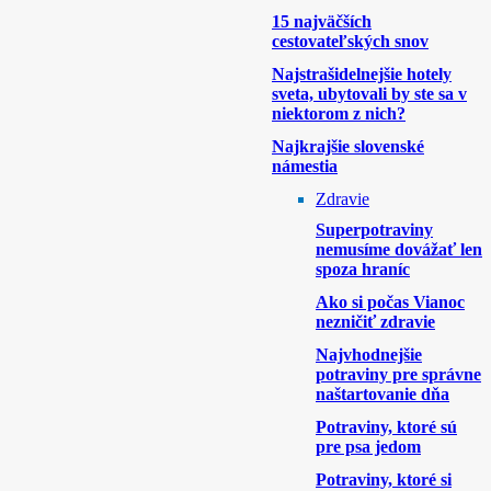
15 najväčších
cestovateľských snov
Najstrašidelnejšie hotely
sveta, ubytovali by ste sa v
niektorom z nich?
Najkrajšie slovenské
námestia
Zdravie
Superpotraviny
nemusíme dovážať len
spoza hraníc
Ako si počas Vianoc
nezničiť zdravie
Najvhodnejšie
potraviny pre správne
naštartovanie dňa
Potraviny, ktoré sú
pre psa jedom
Potraviny, ktoré si