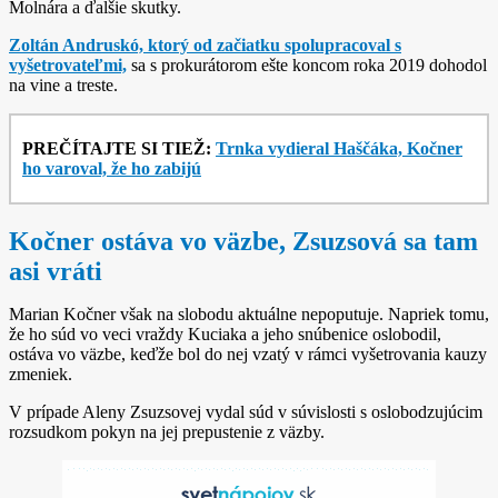
Molnára a ďalšie skutky.
Zoltán Andruskó, ktorý od začiatku spolupracoval s
vyšetrovateľmi,
sa s prokurátorom ešte koncom roka 2019 dohodol
na vine a treste.
PREČÍTAJTE SI TIEŽ:
Trnka vydieral Haščáka, Kočner
ho varoval, že ho zabijú
Kočner ostáva vo väzbe, Zsuzsová sa tam
asi vráti
Marian Kočner však na slobodu aktuálne nepoputuje. Napriek tomu,
že ho súd vo veci vraždy Kuciaka a jeho snúbenice oslobodil,
ostáva vo väzbe, keďže bol do nej vzatý v rámci vyšetrovania kauzy
zmeniek.
V prípade Aleny Zsuzsovej vydal súd v súvislosti s oslobodzujúcim
rozsudkom pokyn na jej prepustenie z väzby.