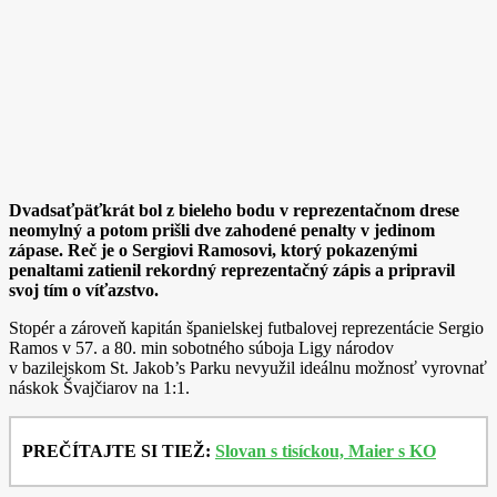
Dvadsaťpäťkrát bol z bieleho bodu v reprezentačnom drese
neomylný a potom prišli dve zahodené penalty v jedinom
zápase. Reč je o Sergiovi Ramosovi, ktorý pokazenými
penaltami zatienil rekordný reprezentačný zápis a pripravil
svoj tím o víťazstvo.
Stopér a zároveň kapitán španielskej futbalovej reprezentácie Sergio
Ramos v 57. a 80. min sobotného súboja Ligy národov
v bazilejskom St. Jakob’s Parku nevyužil ideálnu možnosť vyrovnať
náskok Švajčiarov na 1:1.
PREČÍTAJTE SI TIEŽ:
Slovan s tisíckou, Maier s KO