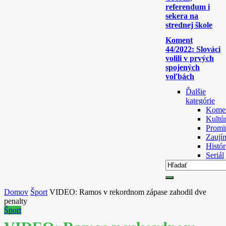
referendum i
sekera na
strednej škole
Koment
44/2022: Slováci
volili v prvých
spojených
voľbách
Ďalšie
kategórie
Komen
Kultú
Promi
Zaují
Histór
Seriál
Domov
Šport
VIDEO: Ramos v rekordnom zápase zahodil dve
penalty
Šport