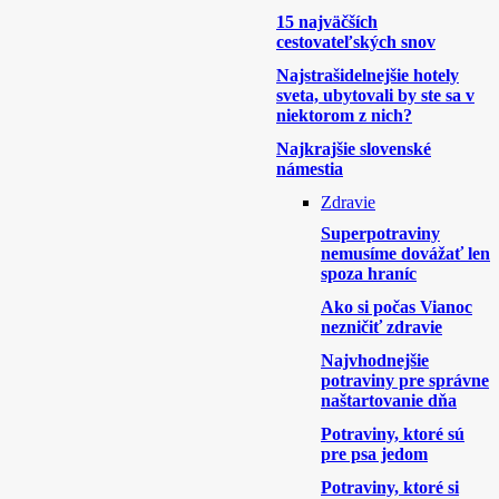
15 najväčších
cestovateľských snov
Najstrašidelnejšie hotely
sveta, ubytovali by ste sa v
niektorom z nich?
Najkrajšie slovenské
námestia
Zdravie
Superpotraviny
nemusíme dovážať len
spoza hraníc
Ako si počas Vianoc
nezničiť zdravie
Najvhodnejšie
potraviny pre správne
naštartovanie dňa
Potraviny, ktoré sú
pre psa jedom
Potraviny, ktoré si