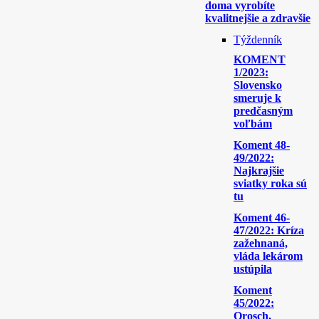
doma vyrobíte
kvalitnejšie a zdravšie
Týždenník
KOMENT
1/2023:
Slovensko
smeruje k
predčasným
voľbám
Koment 48-
49/2022:
Najkrajšie
sviatky roka sú
tu
Koment 46-
47/2022: Kríza
zažehnaná,
vláda lekárom
ustúpila
Koment
45/2022:
Orosch,