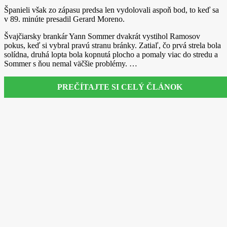
Španieli však zo zápasu predsa len vydolovali aspoň bod, to keď sa
v 89. minúte presadil Gerard Moreno.
Švajčiarsky brankár Yann Sommer dvakrát vystihol Ramosov
pokus, keď si vybral pravú stranu bránky. Zatiaľ, čo prvá strela bola
solídna, druhá lopta bola kopnutá plocho a pomaly viac do stredu a
Sommer s ňou nemal väčšie problémy. …
PREČÍTAJTE SI CELÝ ČLÁNOK