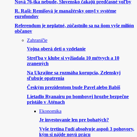
Nová 76-tka nebude, Slovensko čakajú predčasné voľby
R. Raši: Remišová je manažérsky omyl v systéme
eurofondov
Referendum je neplatné, zúčastnilo sa na ňom vyše milión
občanov
Zahraničie
Vojna oberá deti o vzdelanie
Streľba v klube si vyžiadala 10 mŕtvych a 10
zranených
Na Ukrajine sa rozmáha korupcia, Zelenskyj
sľubuje opatrenia
Českým prezidentom bude Pavel alebo Babiš
Lietadlo Ryanairu po bombovej hrozbe bezpečne
pristálo v Aténach
Ekonomika
Je investovanie len pre bohatých?
Vyše tretina ľudí absolvuje aspoň 3 pohovory,
kým si nájde novú prácu