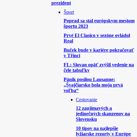
prezident
Šport
Poprad sa stal európskym mestom
športu 2023
Prvé El Clasico v sezóne ovládol
Real
Buček bude v kariére pokračovať
v Třinci
FL: Slovan opäť zvýšil vedenie na
čele tabuľky
Pánik posilou Lausanne:
„Švajčiarsko bola moja prvá
voľba“
Cestovanie
12 zaujímavých a
jedinečných skanzenov na
Slovensku
10 tipov na najlepšie
lyžiarske rezorty v Európe