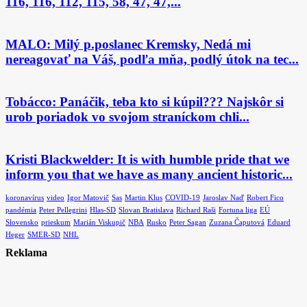
116, 116, 112, 115, 58, 47, 47,...
MALO: Milý p.poslanec Kremsky, Nedá mi
nereagovať na Váš, podľa mňa, podlý útok na tec...
Tobácco: Panáčik, teba kto si kúpil??? Najskôr si
urob poriadok vo svojom straníckom chli...
Kristi Blackwelder: It is with humble pride that we
inform you that we have as many ancient historic...
koronavírus
video
Igor Matovič
Sas
Martin Klus
COVID-19
Jaroslav Naď
Robert Fico
pandémia
Peter Pellegrini
Hlas-SD
Slovan Bratislava
Richard Raši
Fortuna liga
EÚ
Slovensko
prieskum
Marián Viskupič
NBA
Rusko
Peter Sagan
Zuzana Čaputová
Eduard
Heger
SMER-SD
NHL
Reklama