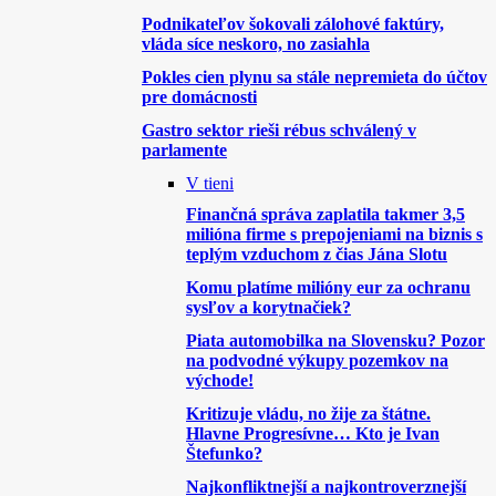
Podnikateľov šokovali zálohové faktúry,
vláda síce neskoro, no zasiahla
Pokles cien plynu sa stále nepremieta do účtov
pre domácnosti
Gastro sektor rieši rébus schválený v
parlamente
V tieni
Finančná správa zaplatila takmer 3,5
milióna firme s prepojeniami na biznis s
teplým vzduchom z čias Jána Slotu
Komu platíme milióny eur za ochranu
sysľov a korytnačiek?
Piata automobilka na Slovensku? Pozor
na podvodné výkupy pozemkov na
východe!
Kritizuje vládu, no žije za štátne.
Hlavne Progresívne… Kto je Ivan
Štefunko?
Najkonfliktnejší a najkontroverznejší