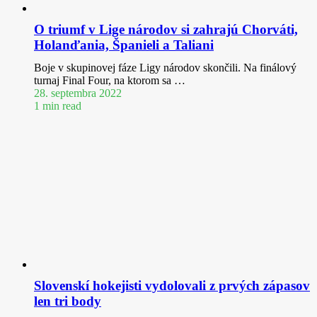
O triumf v Lige národov si zahrajú Chorváti,
Holanďania, Španieli a Taliani
Boje v skupinovej fáze Ligy národov skončili. Na finálový
turnaj Final Four, na ktorom sa …
28. septembra 2022
1 min read
Slovenskí hokejisti vydolovali z prvých zápasov
len tri body