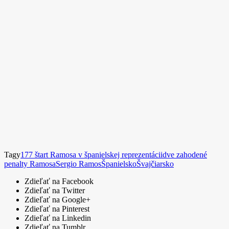
Tagy
177 štart Ramosa v španielskej reprezentácii
dve zahodené
penalty Ramosa
Sergio Ramos
Španielsko
Švajčiarsko
Zdieľať na Facebook
Zdieľať na Twitter
Zdieľať na Google+
Zdieľať na Pinterest
Zdieľať na Linkedin
Zdieľať na Tumblr