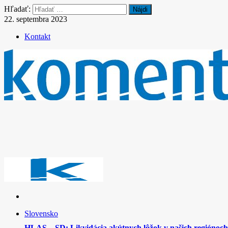
Hľadať:
22. septembra 2023
Kontakt
Slovensko
HLAS – SD: Likvidácia akútnych lôžok v našich regiónoch 