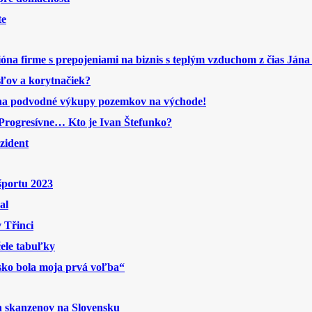
te
ióna firme s prepojeniami na biznis s teplým vzduchom z čias Jána
sľov a korytnačiek?
 na podvodné výkupy pozemkov na východe!
ne Progresívne… Kto je Ivan Štefunko?
ezident
športu 2023
al
 Třinci
čele tabuľky
sko bola moja prvá voľba“
h skanzenov na Slovensku