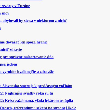
ke rezorty v Európe
h snov
a, ubytovali by ste sa v niektorom z nich?
a
me dovážať len spoza hraníc
ničiť zdravie
y pre správne naštartovanie dňa
 psa jedom
 vyrobíte kvalitnejšie a zdravšie
Slovensko smeruje k predčasným voľbám
: Najkrajšie sviatky roka sú tu
2: Kríza zažehnaná, vláda lekárom ustúpila
rosch, referendum i sekera na strednej škole