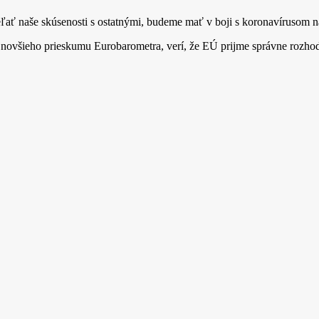
eľať naše skúsenosti s ostatnými, budeme mať v boji s koronavírusom n
ajnovšieho prieskumu Eurobarometra, verí, že EÚ prijme správne rozhod