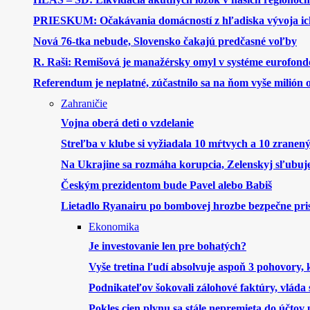
PRIESKUM: Očakávania domácností z hľadiska vývoja ich
Nová 76-tka nebude, Slovensko čakajú predčasné voľby
R. Raši: Remišová je manažérsky omyl v systéme eurofond
Referendum je neplatné, zúčastnilo sa na ňom vyše milión
Zahraničie
Vojna oberá deti o vzdelanie
Streľba v klube si vyžiadala 10 mŕtvych a 10 zranen
Na Ukrajine sa rozmáha korupcia, Zelenskyj sľubuje
Českým prezidentom bude Pavel alebo Babiš
Lietadlo Ryanairu po bombovej hrozbe bezpečne pri
Ekonomika
Je investovanie len pre bohatých?
Vyše tretina ľudí absolvuje aspoň 3 pohovory,
Podnikateľov šokovali zálohové faktúry, vláda s
Pokles cien plynu sa stále nepremieta do účtov