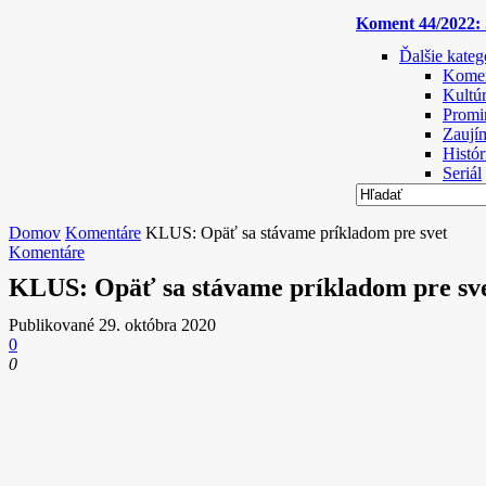
Koment 44/2022: S
Ďalšie kateg
Komen
Kultú
Promi
Zaují
Histór
Seriál
Domov
Komentáre
KLUS: Opäť sa stávame príkladom pre svet
Komentáre
KLUS: Opäť sa stávame príkladom pre sv
Publikované
29. októbra 2020
0
0