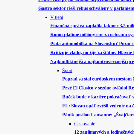
Gastro sektor rieši rébus schválený v parlamen
V tieni
Finančná správa zaplatila takmer 3,5 mil
Komu platíme milióny eur za ochranu sy
Piata automobilka na Slovensku? Pozor
Kritizuje vládu, no žije za štátne. Hlav
Najkonfliktnejší a najkontroverznejší pr
Šport
Poprad sa stal európskym mestom 
Prvé El Clasico v sezóne ovládol Re
Buček bude v kariére pokračovať v
FL: Slovan opäť zvýšil vedenie na 
Pánik posilou Lausanne: „Švajčiar
Cestovanie
12 zaujímavých a jedinečnýc