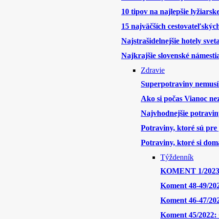
10 tipov na najlepšie lyžiars
15 najväčších cestovateľskýc
Najstrašidelnejšie hotely svet
Najkrajšie slovenské námesti
Zdravie
Superpotraviny nemusí
Ako si počas Vianoc nez
Najvhodnejšie potravin
Potraviny, ktoré sú pre
Potraviny, ktoré si doma
Týždenník
KOMENT 1/2023: 
Koment 48-49/2022
Koment 46-47/202
Koment 45/2022: O