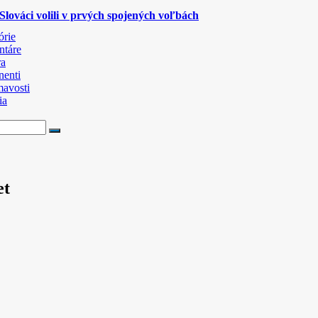
lováci volili v prvých spojených voľbách
órie
táre
ra
nenti
mavosti
ia
et