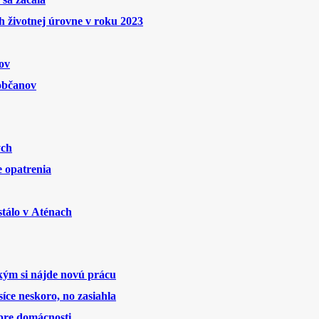
 životnej úrovne v roku 2023
ov
 občanov
ých
 opatrenia
stálo v Aténach
 kým si nájde novú prácu
íce neskoro, no zasiahla
 pre domácnosti