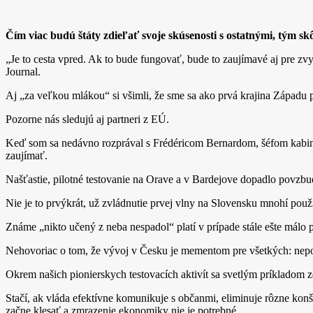
Čím viac budú štáty zdieľať svoje skúsenosti s ostatnými, tým s
„Je to cesta vpred. Ak to bude fungovať, bude to zaujímavé aj pre zv
Journal.
Aj „za veľkou mlákou“ si všimli, že sme sa ako prvá krajina Západu 
Pozorne nás sledujú aj partneri z EÚ.
Keď som sa nedávno rozprával s Frédéricom Bernardom, šéfom kabinet
zaujímať.
Našťastie, pilotné testovanie na Orave a v Bardejove dopadlo povzbu
Nie je to prvýkrát, už zvládnutie prvej vlny na Slovensku mnohí pou
Známe „nikto učený z neba nespadol“ platí v prípade stále ešte mál
Nehovoriac o tom, že vývoj v Česku je mementom pre všetkých: nep
Okrem našich pionierskych testovacích aktivít sa svetlým príkladom 
Stačí, ak vláda efektívne komunikuje s občanmi, eliminuje rôzne konš
začne klesať a zmrazenie ekonomiky nie je potrebné.