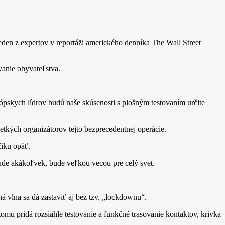
jeden z expertov v reportáži amerického denníka The Wall Street
vanie obyvateľstva.
pskych lídrov budú naše skúsenosti s plošným testovaním určite
tkých organizátorov tejto bezprecedentnej operácie.
čiku opäť.
ude akákoľvek, bude veľkou vecou pre celý svet.
á vlna sa dá zastaviť aj bez tzv. „lockdownu“.
omu pridá rozsiahle testovanie a funkčné trasovanie kontaktov, krivka