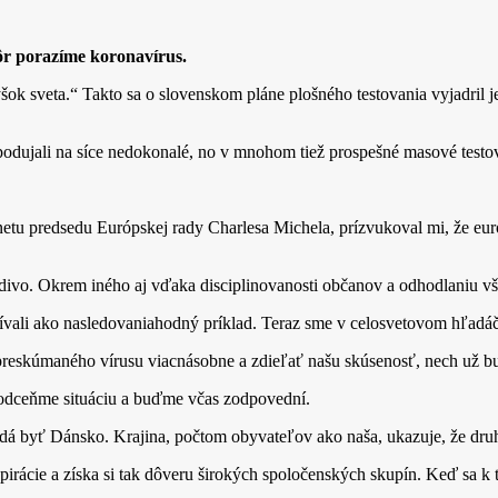
kôr porazíme koronavírus.
yšok sveta.“ Takto sa o slovenskom pláne plošného testovania vyjadril 
podujali na síce nedokonalé, no v mnohom tiež prospešné masové testo
u predsedu Európskej rady Charlesa Michela, prízvukoval mi, že euró
divo. Okrem iného aj vďaka disciplinovanosti občanov a odhodlaniu vše
žívali ako nasledovaniahodný príklad. Teraz sme v celosvetovom hľadá
o preskúmaného vírusu viacnásobne a zdieľať našu skúsenosť, nech už b
odceňme situáciu a buďme včas zodpovední.
zdá byť Dánsko. Krajina, počtom obyvateľov ako naša, ukazuje, že druh
pirácie a získa si tak dôveru širokých spoločenských skupín. Keď sa k t